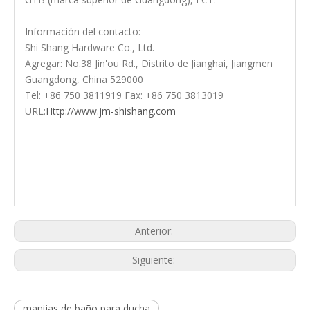
Información del contacto:
Shi Shang Hardware Co., Ltd.
Agregar: No.38 Jin'ou Rd., Distrito de Jianghai, Jiangmen
Guangdong, China 529000
Tel: +86 750 3811919 Fax: +86 750 3813019
URL:
Http://www.jm-shishang.com
Manijas de agarre de baño Homebase
Manijas de agarre de baño Reino
Unido
manijas de agarre de baño
Anterior:
Siguiente:
manijas de baño para ducha