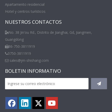
Apartamento residencial
Hotel y centros turísticos
NUESTROS CONTACTOS
No. 38 Jin'ou Rd., Distrito de Jianghai, Gd, Jiangmen,

Guangdong
86-750-3811919

0750-3811919

sales@jm-shishang.com

BOLETIN INFORMATIVO