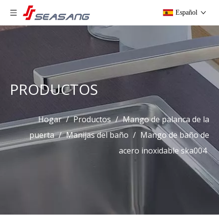
Español
PRODUCTOS
Hogar
/
Productos
/
Mango de palanca de la
puerta
/
Manijas del baño
/
Mango de baño de
acero inoxidable ska004