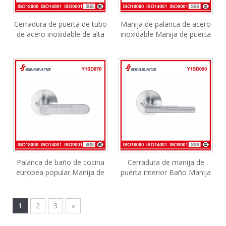
Cerradura de puerta de tubo
Manija de palanca de acero
de acero inoxidable de alta
inoxidable Manija de puerta
calidad y manija de palanca
de baño Manija interior
de puerta para baño
Palanca de baño de cocina
Cerradura de manija de
europea popular Manija de
puerta interior Baño Manija
puerta interior principal
de baño de acero inoxidable
moderna &nbsp;
dividida interior
1
2
3
»