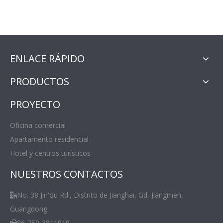
ENLACE RÁPIDO
PRODUCTOS
PROYECTO
Oficina comercial
Apartamento residencial
Hotel y centros turísticos
NUESTROS CONTACTOS
No. 38 Jin'ou Rd., Distrito de Jianghai, Gd, Jiangmen,

Guangdong
86-750-3811919