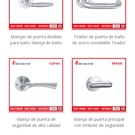
Manijas de puerta dividida
Tirador de puerta de baño
para baño Manija de baño
de acero inoxidable Tirador
de acero inoxidable Manija
de puerta de aluminio
de cerradura de puerta de
moderno cromado
madera
Manija de puerta de
Manija de puerta principal
seguridad de alta calidad
con embutir de seguridad
vendedora caliente Manija
Palanca de diseño Manija de