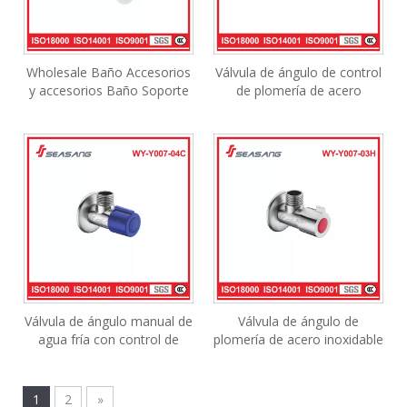
Wholesale Baño Accesorios
Válvula de ángulo de control
y accesorios Baño Soporte
de plomería de acero
de dispensador de jabón
inoxidable para agua
cuadrado WY-G01-13
caliente
Válvula de ángulo manual de
Válvula de ángulo de
agua fría con control de
plomería de acero inoxidable
plomería de acero inoxidable
SUS304 para agua fría
1
2
»