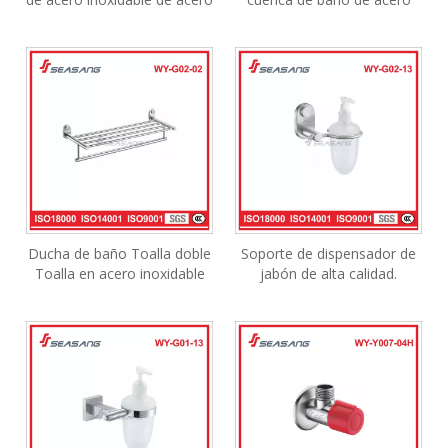
inoxidable de acero
inoxidable para aguas
inoxidable
residuales
Ducha de baño Toalla doble
Soporte de dispensador de
Toalla en acero inoxidable
jabón de alta calidad.
satinado
Accesorios de baño y
accesorios para Hotel WY-
G02-13