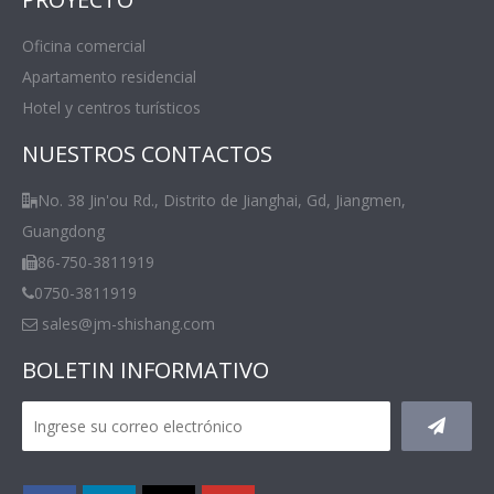
Oficina comercial
Apartamento residencial
Hotel y centros turísticos
NUESTROS CONTACTOS
No. 38 Jin'ou Rd., Distrito de Jianghai, Gd, Jiangmen,

Guangdong
86-750-3811919

0750-3811919

sales@jm-shishang.com

BOLETIN INFORMATIVO