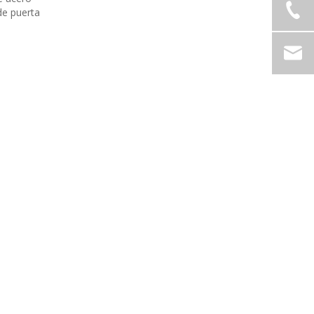
de puerta
a SF141