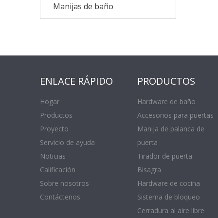
Manijas de baño
ENLACE RÁPIDO
PRODUCTOS
Hogar
Hardware de baño
Productos
Accesorios para puertas
Proyecto
Manija de palanca de
Servicio de ayuda
puerta
Noticias
Tirador de puerta
Calificación
Bisagra
Sobre nosotros
Hardware de cocina
Contáctenos
Sistema de bloqueo
Cerradura al aire libre