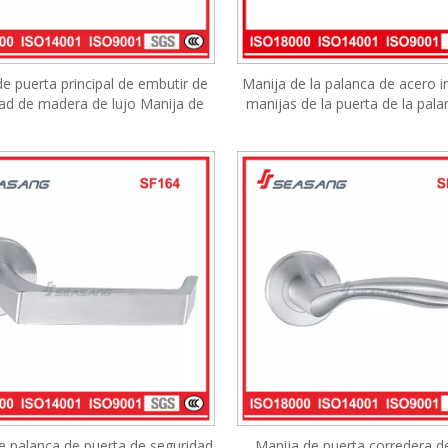
e puerta principal de embutir de
Manija de la palanca de acero i
ad de madera de lujo Manija de
manijas de la puerta de la pala
de acero inoxidable de fundición
palanca interior manija de la p
de palanca de diseño
fundición SF259
e palanca de puerta de seguridad
Manija de puerta corredera d