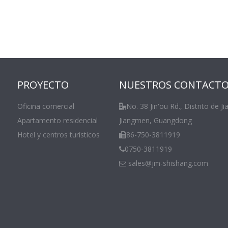
PROYECTO
NUESTROS CONTACT
Oficina comercial
No. 38 Jin'ou Rd., Distrito de Ji

Apartamento residencial
Jiangmen, Guangdong
Hotel y centros turísticos
86-750-3811919

0750-3811919

sales@jm-shishang.com
