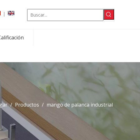
|
alificación
gar
/
Productos
/
mango de palanca industrial