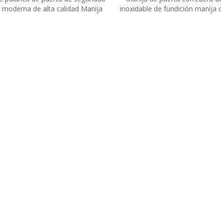
l moderna de alta calidad Manija
inoxidable de fundición manija 
 palanca industrial interior
de ducha de palanca modern