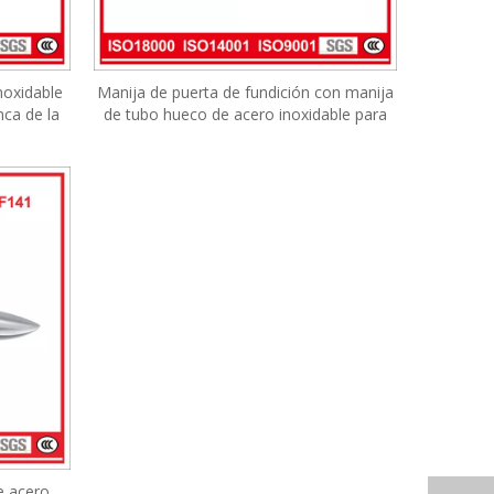
noxidable
Manija de puerta de fundición con manija
nca de la
de tubo hueco de acero inoxidable para
uerta de
puerta de madera interna moderna
e acero