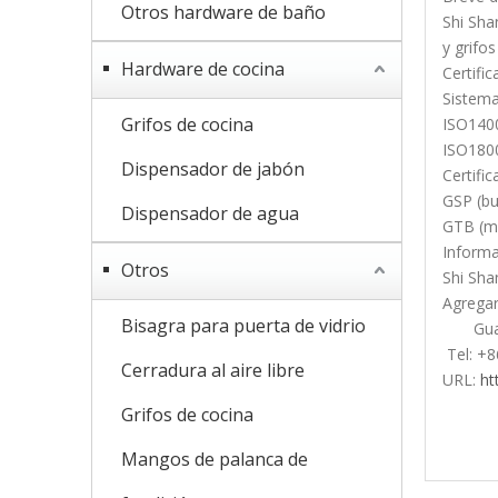
Otros hardware de baño
Shi Sha
y grifos
Hardware de cocina
Certifi
Sistema
Grifos de cocina
ISO1400
ISO1800
Dispensador de jabón
Certifi
GSP (bu
Dispensador de agua
GTB (ma
Informa
Otros
Shi Sha
Agregar:
Bisagra para puerta de vidrio
Guang
Tel: +
Cerradura al aire libre
URL:
ht
Tope
Grifos de cocina
tope
lind
Mangos de palanca de