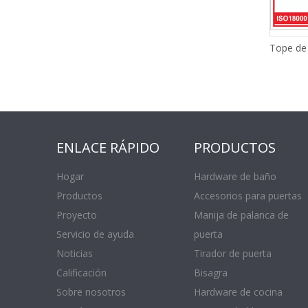
ENLACE RÁPIDO
PRODUCTOS
Hogar
Hardware de baño
Productos
Accesorios para puertas
Proyecto
Manija de palanca de
Servicio de ayuda
puerta
Noticias
Tirador de puerta
Calificación
Bisagra
Sobre nosotros
Hardware de cocina