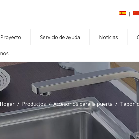
|
Proyecto
Servicio de ayuda
Noticias
C
enos
Hogar
/
Productos
/
Accesorios para la puerta
/
Tapón d