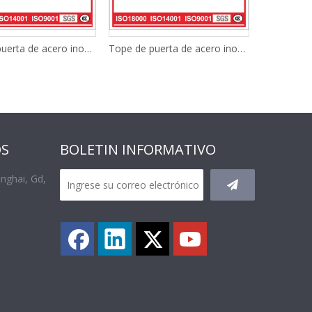
Tope de puerta de acero inoxidable Sya531
Tope de puerta de acero inoxidable de alta calidad Sya004
OS
BOLETIN INFORMATIVO
anghai, Gd,