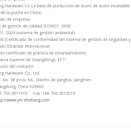
ng Hardware Co La base de producción de acero de acero inoxidable 
 de la puerta en China.
cado de empresa:
 de gestión de calidad ISO9001: 2008
1: 2004 (sistema de gestión ambiental)
0 (Certificado de conformidad del sistema de gestión de seguridad y
cado Estándar Internacional
en certificado de práctica de estandarización)
rca superior de Guangdong), ECT.
ción del contacto:
ng Hardware Co., Ltd.
 No. 38 Jin'ou Rd., Distrito de Jianghai, Jiangmen
dong, China 529000
86 750 3811919 Fax: +86 750 3813019
tp://www.jm-shishang.com
 de puerta
 de puertas pesadas
os tapones de puerta