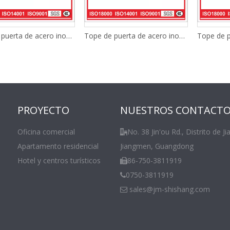
Tope de puerta de acero inoxidable de alta calidad SYA003
Tope de puerta de acero inoxidable Sya533
PROYECTO
NUESTROS CONTACT
Oficina comercial
No. 38 Jin'ou Rd., Distrito de Ji

Apartamento residencial
Jiangmen, Guangdong
Hotel y centros turísticos
86-750-3811919

0750-3811919

sales@jm-shishang.com
