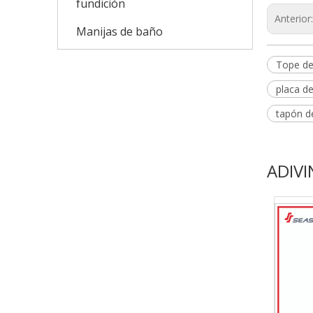
fundición
Anterior
Manijas de baño
Tope de
placa d
tapón d
ADIVI