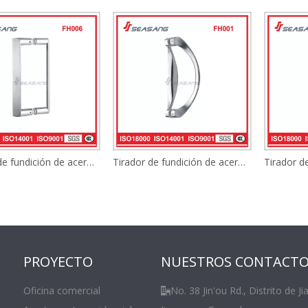
Tirador de fundición de acero inoxidable
Tirador de fundición de acero inoxidable
PROYECTO
NUESTROS CONTACT
Oficina comercial
No. 38 Jin'ou Rd., Distrito de Ji
