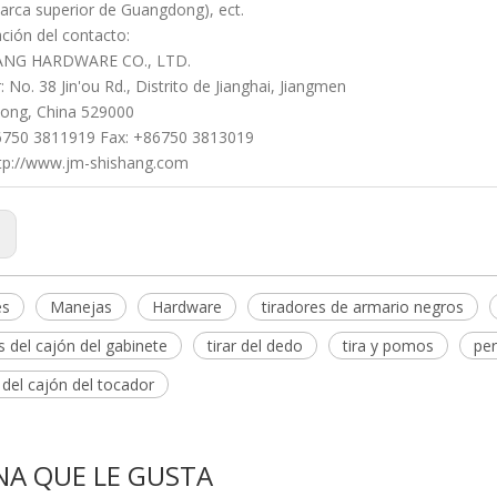
rca superior de Guangdong), ect.
ción del contacto:
ANG HARDWARE CO., LTD.
 No. 38 Jin'ou Rd., Distrito de Jianghai, Jiangmen
ong, China 529000
86750 3811919 Fax: +86750 3813019
tp://www.jm-shishang.com
:
es
Manejas
Hardware
tiradores de armario negros
s del cajón del gabinete
tirar del dedo
tira y pomos
per
del cajón del tocador
NA QUE LE GUSTA