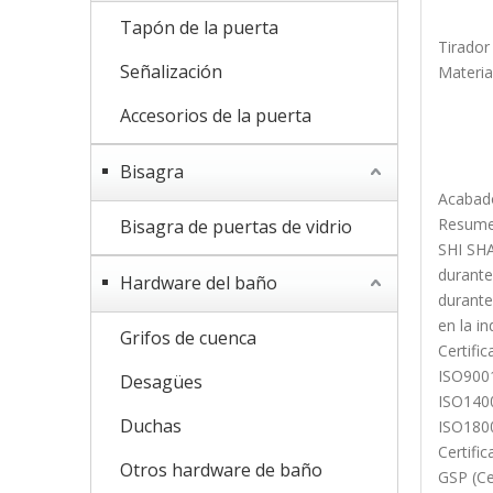
Tapón de la puerta
Tirador
Señalización
Materia
Accesorios de la puerta
Bisagra
Acabado
Resume
Bisagra de puertas de vidrio
SHI SHA
durante
Hardware del baño
durante
en la in
Grifos de cuenca
Certifi
ISO9001
Desagües
ISO1400
Duchas
ISO1800
Certifi
Otros hardware de baño
GSP (Ce