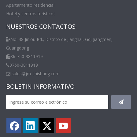
Apartamento residencial
Hotel y centros turísticos
NUESTROS CONTACTOS
No. 38 Jin'ou Rd., Distrito de Jianghai, Gd, Jiangmen,

Guangdong
86-750-3811919

0750-3811919

sales@jm-shishang.com

BOLETIN INFORMATIVO