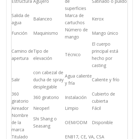
Estructura
Agujero
de
Satinado o pulido
superficies
Salida de
Marca de
Balanceo
Kerox
agua
cartuchos
Número de
Función
Maquinismo
Mango único
mango
El cuerpo
Camino de
Tipo de
principal está
Técnico
apertura
elevación
hecho por
casting
con cabezal de
Agua caliente
Salir
ducha de spray
Caliente y frío
y fría
desplegable
360
Cubierto de
360 giratorio
Instalación
giratorio
cubierta
Aireador
Neoperl
Limpio
Fácil
Nombre
Shi Shang o
de la
OEM/ODM
Disponible
Seasang
marca
Titulado
EN817, CE, VA, CSA