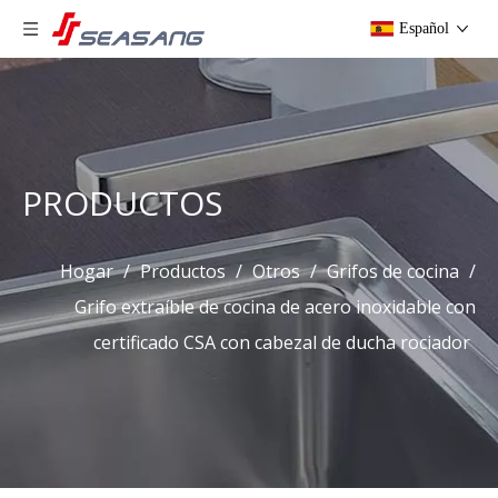
Español
PRODUCTOS
Hogar
/
Productos
/
Otros
/
Grifos de cocina
/
Grifo extraíble de cocina de acero inoxidable con
certificado CSA con cabezal de ducha rociador