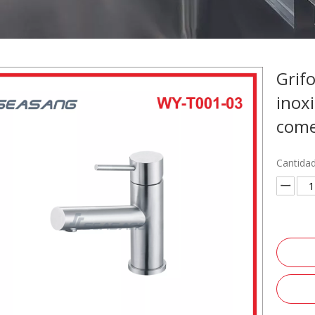
Grif
inox
come
Cantidad