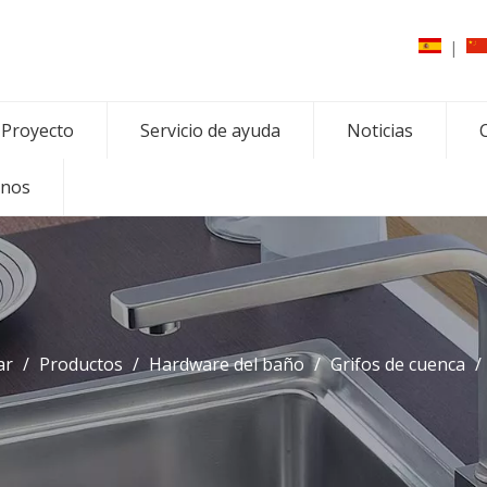
|
Proyecto
Servicio de ayuda
Noticias
C
enos
ar
/
Productos
/
Hardware del baño
/
Grifos de cuenca
/