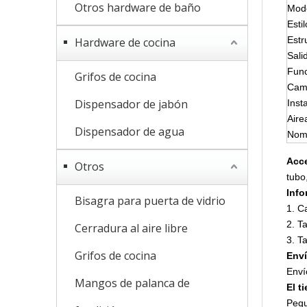
Otros hardware de baño
Mod
Estil
Estr
Hardware de cocina
Sali
Fun
Grifos de cocina
Cami
Dispensador de jabón
Inst
Aire
Dispensador de agua
Nomb
Acce
Otros
tubo
Info
Bisagra para puerta de vidrio
1. C
2. T
Cerradura al aire libre
3. T
Grifos de cocina
Enví
Enví
Mangos de palanca de
El t
Pequ