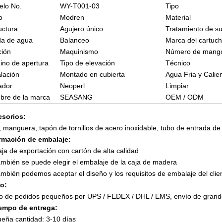
elo No.
WY-T001-03
Tipo
o
Modren
Material
uctura
Agujero único
Tratamiento de su
da de agua
Balanceo
Marca del cartuc
ción
Maquinismo
Número de mang
no de apertura
Tipo de elevación
Técnico
alación
Montado en cubierta
Agua Fria y Calie
ador
Neoperl
Limpiar
re de la marca
SEASANG
OEM / ODM
sorios:
, manguera, tapón de tornillos de acero inoxidable, tubo de entrada de a
rmación de embalaje:
aja de exportación con cartón de alta calidad
ambién se puede elegir el embalaje de la caja de madera
ambién podemos aceptar el diseño y los requisitos de embalaje del clie
o:
o de pedidos pequeños por UPS / FEDEX / DHL / EMS, envío de grand
iempo de entrega:
eña cantidad: 3-10 días