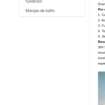
fundición
Gran
Por 
Manijas de baño
1. C
2. A
3. F
5. T
6. S
Res
SHI 
inox
inox
espe