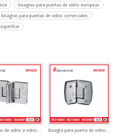
ence
bisagras para puertas de vidrio europeas
bisagras para puertas de vidrio comerciales
superficie
Tres piezas de vidrio a vidrio Conector de acero inoxidable de 90 o 180 grados Skh025
Bisagra para puerta de vidrio de acero inoxidable Skh030