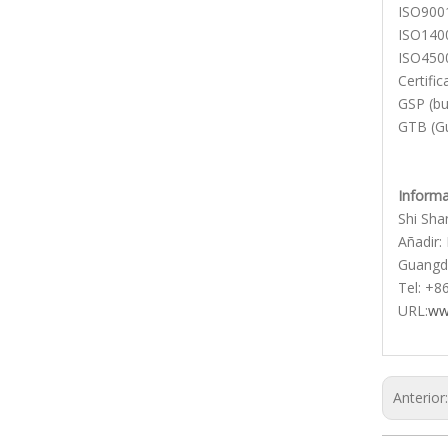
ISO9001
ISO1400
ISO4500
Certifi
GSP (bu
GTB (G
Informa
Shi Sha
Añadir: 
Guangd
Tel: +8
URL:
ww
Anterior