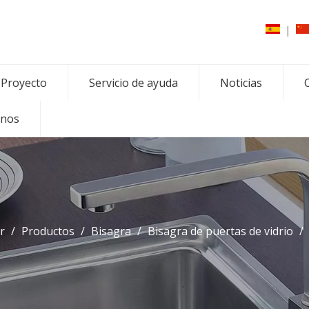
|
Proyecto
Servicio de ayuda
Noticias
C
enos
r
/
Productos
/
Bisagra
/
Bisagra de puertas de vidrio
/