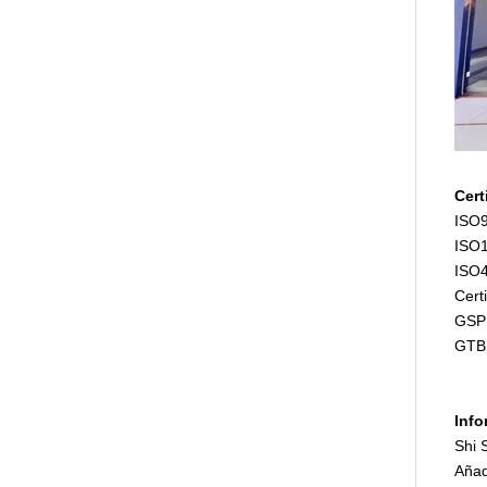
Cert
ISO9
ISO1
ISO4
Cert
GSP 
GTB 
Info
Shi 
Añad