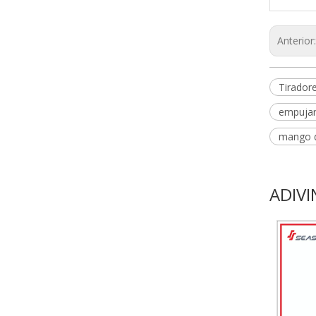
Anterior
Tirador
empujar 
mango d
ADIVI