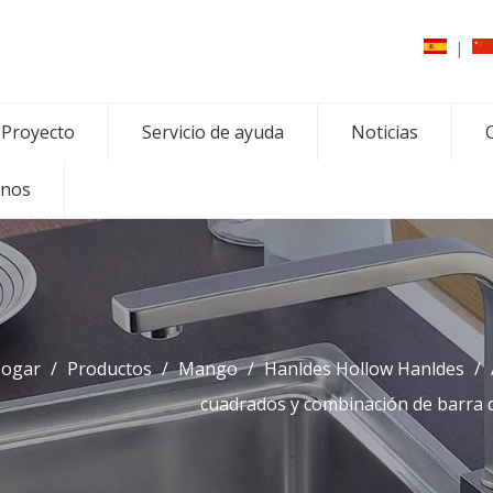
|
Proyecto
Servicio de ayuda
Noticias
C
enos
ogar
/
Productos
/
Mango
/
Hanldes Hollow Hanldes
/
cuadrados y combinación de barra d