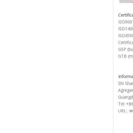
Certifi
ISO9001
ISO1400
ISO4500
Certifi
GSP (bu
GTB (ma
Informa
Shi Sha
Agregar:
Guangd
Tel: +8
URL:
w
mane
Tirar
manij