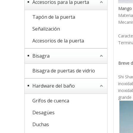
Accesorios para la puerta
Mango d
Materia
Tapón de la puerta
Mecanis
Señalización
Los la
Caracte
Accesorios de la puerta
Termina
Bisagra
Breve d
Bisagra de puertas de vidrio
Shi Sha
inoxida
Hardware del baño
inoxida
grande 
Grifos de cuenca
Desagües
Duchas