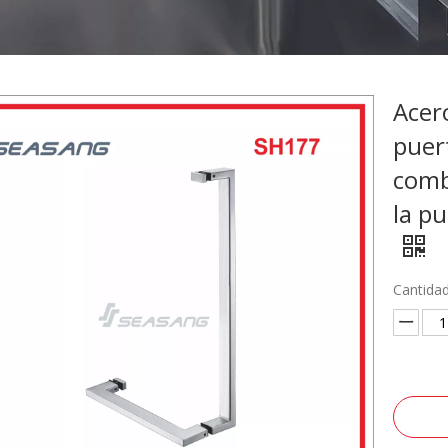
Acer
puer
comb
la p
Cantidad